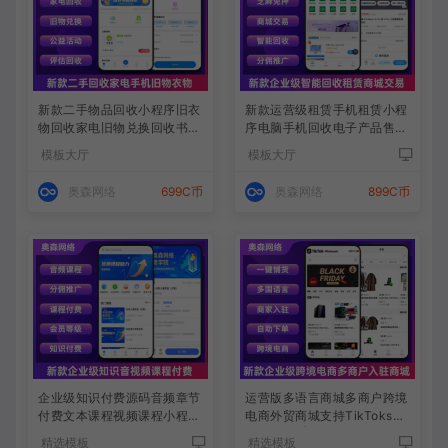
新款二手物品回收小程序旧衣
新款运营级租赁手机租赁小程
物回收家电旧物兑换回收书籍
序电脑手机回收电子产品售卖
回收手机电脑回收系统源码I
商城系统源码支付宝芝麻免押
模板大厅
模板大厅
奥森网络
699C币
奥森网络
899C币
企业级知识付费源码音频章节
运营版多语言商城多商户跨境
付费文本课程视频课程小程序
电商外贸商城支持TikToksho
支持会员支付分佣逻辑在线支
p内嵌商城|商家入驻一键铺货
精选模板
精选模板