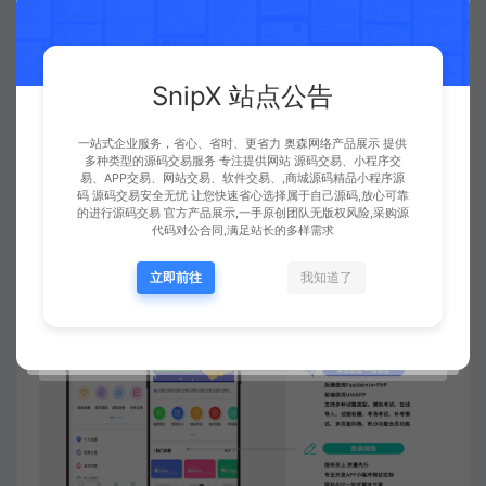
看题模式及多页面风格
用户自由选择单一题库（延迟加载题目），无
限刷题 两种页面风格可以在后台自由切换
SnipX 站点公告
会员功能及积分功能
一站式企业服务，省心、省时、更省力 奥森网络产品展示 提供
多种类型的源码交易服务 专注提供网站 源码交易、小程序交
开通会员，每日多渠道得积分，可优惠考试费
易、APP交易、网站交易、软件交易、,商城源码精品小程序源
码 源码交易安全无忧 让您快速省心选择属于自己源码,放心可靠
用或免费考试。每日登录、练题、考试等多渠
的进行源码交易 官方产品展示,一手原创团队无版权风险,采购源
道得积
分，积分可兑换礼品。
代码对公合同,满足站长的多样需求
立即前往
我知道了