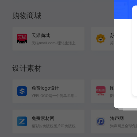
购物商城
天猫商城
苏宁易购
天猫tmall.com–理想生活上天猫
设计素材
免费logo设计
图怪兽
YEELOGO是一个简单易用的免费logo在线制作平台，只需两分钟，就可以设计精美的LOGO，拥有海量模版，用最简…
免费素材网
淘声网
精彩的免版税图片和免版税库存. Pixabay拥有超过5.5百万张优质图片和视频素材，让你轻松应对各种设计场景.…