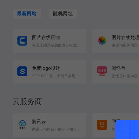
最新网站
随机网址
图片在线压缩
图片在线处
在线压缩器使您能够轻松优化图像。 无缝转换为 WebP 或有效地批量压缩以最小化文件大小 国外一款免费压缩…
免费logo设计
图怪兽
YEELOGO是一个简单易用的免费logo在线制作平台，只需两分钟，就可以设计精美的LOGO，拥有海量模版，用最简…
云服务商
腾讯云
阿里云
腾讯云为数百万的企业和开发者提供安全稳定的云计算服务,涵盖云服务器、云数据库、云存储、视频与CDN、域…