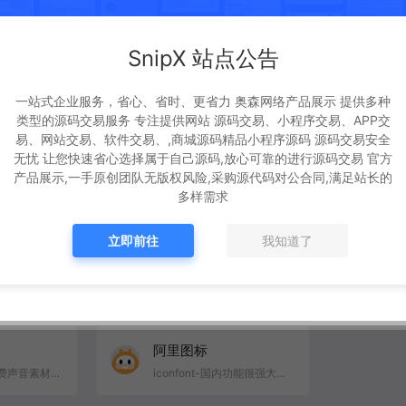
SnipX 站点公告
一站式企业服务，省心、省时、更省力 奥森网络产品展示 提供多种
淘宝网
京
类型的源码交易服务 专注提供网站 源码交易、小程序交易、APP交
苏宁易购-综合网上购物平台，商品涵盖家电、手机、电脑、超市、母婴、服装、百货、海外购等品类。送货更准…
淘宝网 – 亚洲较大的网上交易平台，提供各类服饰、美容、家居、数码、话费/点卡充值… 数亿优质商品…
易、网站交易、软件交易、,商城源码精品小程序源码 源码交易安全
无忧 让您快速省心选择属于自己源码,放心可靠的进行源码交易 官方
产品展示,一手原创团队无版权风险,采购源代码对公合同,满足站长的
多样需求
立即前往
我知道了
创客贴
免
图怪兽作图神器,是一个在线ps图片编辑器,它相当于ps精简版软件,可提供微信编辑器功能,在线ps照片处理,拼图…
创客贴是一款多平台（Web、Mobile、Mac 、Windows）图形编辑和平面设计工具。用户可使用创客贴提供的大量…
阿里图标
淘声网是全球免费声音素材聚合平台,独创toSound“吐司”声音搜索引擎,搭配AudioDown智能下载方案,游戏音效,…
iconfont-国内功能很强大且图标内容很丰富的矢量图标库,提供矢量图标下载、在线存储、格式转换等功能。阿…