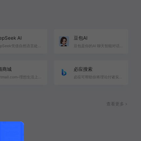
epSeek AI
豆包AI
DeepSeek凭借自然语言处理、机器学习与深度学习、大数据分析等核心技术优势，在推理、自然语言理解与生成…
豆包是你的AI 聊天智能对话问答助手，写作文案翻译编程全能工具。豆包为你答疑解惑，提供灵感，辅助创作，…
猫商城
必应搜索
天猫tmall.com–理想生活上天猫
必应可帮助你将理论付诸实践，使得搜索更加方便快捷，从而达到事半功倍的效果。
查看更多