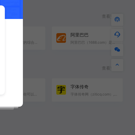
查看更多
东
阿里巴巴
京东JD.COM-专业的综合网上购物商城,销售家电、数码通讯、电脑、家居百货、服装服饰、母婴、图书、食品等…
阿里巴巴（1688.com）是全球企业间（B2B）电子商务的著名品牌，为数千万网商提供海量商机信息和便捷安全的…
查看更多
费视频素材
字体传奇
通过Pexels 视频，你可以轻松找到适合自己的网站、宣传视频或任何其他项目的免费素材视频片段。所有视频均…
字体传奇网（ziticq.com）,是以字体,logo,品牌,创意,字库字体下载,设计师学习交流,设计教程公开课,互动为…