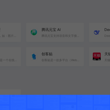
理
腾讯元宝 AI
De
主要为图片周边，如：图片格式转换、图片压缩、图片信息读取等API。图片尺寸修改 功能比较多 SnipX推荐！
腾讯元宝支持语音和文字搜索，涵盖微信公众号和视频号等信源。搜索结果以图片、视频、音乐和地图等形式展…
创客贴
天
图怪兽作图神器,是一个在线ps图片编辑器,它相当于ps精简版软件,可提供微信编辑器功能,在线ps照片处理,拼图…
创客贴是一款多平台（Web、Mobile、Mac 、Windows）图形编辑和平面设计工具。用户可使用创客贴提供的大量…
阿里云—阿里巴巴集团旗下公司，是全球领先的云计算及人工智能科技公司。提供云服务器、云数据库、云安全…