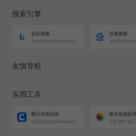
搜索引擎
必应搜索
百度搜索
必应可帮助你将理论付诸实践，使得搜索更加方便快捷，从而达到事半功倍的效果。
友情导航
实用工具
图片在线压缩
图片在线处
在线压缩器使您能够轻松优化图像。 无缝转换为 WebP 或有效地批量压缩以最小化文件大小 国外一款免费压缩…