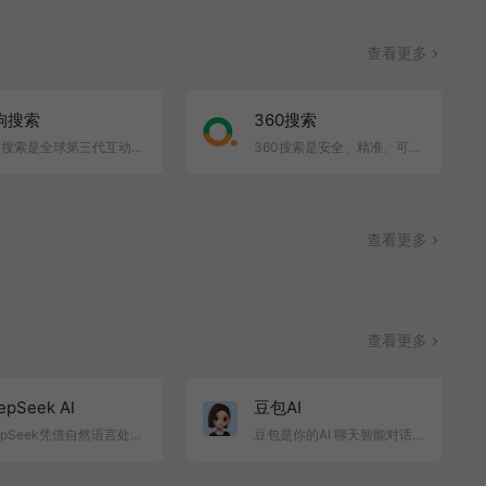
查看更多
狗搜索
360搜索
搜狗搜索是全球第三代互动式搜索引擎，支持微信公众号和文章搜索、知乎搜索、英文搜索及翻译等，通过自主…
360搜索是安全、精准、可信赖的新一代搜索引擎，依托于360母品牌的安全优势，全面拦截各类钓鱼欺诈等恶意…
查看更多
查看更多
epSeek AI
豆包AI
DeepSeek凭借自然语言处理、机器学习与深度学习、大数据分析等核心技术优势，在推理、自然语言理解与生成…
豆包是你的AI 聊天智能对话问答助手，写作文案翻译编程全能工具。豆包为你答疑解惑，提供灵感，辅助创作，…