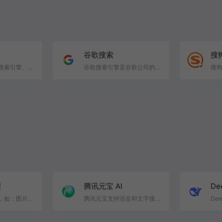
谷歌搜索
搜
全球最大的中文搜索引擎、致力于让网民更便捷地获取信息，找到所求。百度超过千亿的中文网页数据库，可以…
谷歌搜索引擎是谷歌公司的主要产品，也是世界上最大的搜索引擎之一，由两名斯坦福大学的理学博士生拉里·佩…
理
腾讯元宝 AI
De
主要为图片周边，如：图片格式转换、图片压缩、图片信息读取等API。图片尺寸修改 功能比较多 SnipX推荐！
腾讯元宝支持语音和文字搜索，涵盖微信公众号和视频号等信源。搜索结果以图片、视频、音乐和地图等形式展…