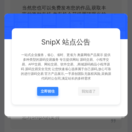
当然您也可以免费发布您的作品,获取丰
富的奖励支持,并有机会获得置顶曝光的
机会
个人开发者、在校学生、软件爱好者、公
司企业、工作室等都是我们招募的对象
SnipX会严格保障您的权益及发布的数据
SnipX 站点公告
和隐私安全 保障每一位开发者的成果和
权益
一站式企业服务，省心、省时、更省力 奥森网络产品展示 提供
严格审核每一款发布的作品 如作品涉及
多种类型的源码交易服务 专注提供网站 源码交易、小程序交
易、APP交易、网站交易、软件交易、,商城源码精品小程序源
引流、恶意发布、广告、将给予警告或封
码 源码交易安全无忧 让您快速省心选择属于自己源码,放心可靠
号处理
的进行源码交易 官方产品展示,一手原创团队无版权风险,采购源
代码对公合同,满足站长的多样需求
我们不定时上传一些免费实用的工具系统
立即前往
我知道了
供大家使用和参考。
如果您有任何的问题或者投诉反馈建议都
可以提交工单或者是联系客服处理 感谢
您对SnipX的支持