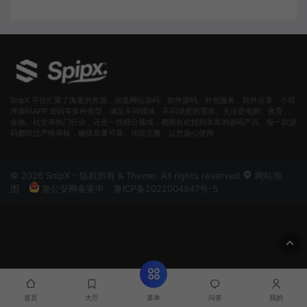
SnipX 平台汇聚了海量的资源，涵盖网站源码、软件源码、外包服务、软件分享、小程
序源码APP 源码等多种类型，满足不同领域、不同场景的需求。无论是电商、教育、
金融、社交等热门行业，还是一些细分领域，都能在此找到丰富的源码产品。每一款源
码都经过严格审核，确保质量可靠、功能完整，让您放心使用
© 2026 SnipX - 版权所有 & Theme. All rights reserved
网站地
图
鲁公安网备案中
鲁ICP备2022004947号-5
菜单
首页
大厅
问答
我的