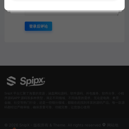
登录后评论
SnipX 平台汇聚了海量的资源，涵盖网站源码、软件源码、外包服务、软件分享、小程
序源码APP 源码等多种类型，满足不同领域、不同场景的需求。无论是电商、教育、
金融、社交等热门行业，还是一些细分领域，都能在此找到丰富的源码产品。每一款源
码都经过严格审核，确保质量可靠、功能完整，让您放心使用
© 2026 SnipX - 版权所有 & Theme. All rights reserved
网站地