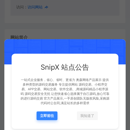
访问：
访问网站
网站简介
360搜索是安全、精准、可信赖的新一代搜索引擎，
依托于360母品牌的安全优势，全面拦截各类钓鱼欺
SnipX 站点公告
诈等恶意网站，提供更放心的搜索服务。 360搜索
一站式企业服务，省心、省时、更省力 奥森网络产品展示 提供
so靠谱。
多种类型的源码交易服务 专注提供网站 源码交易、小程序交
易、APP交易、网站交易、软件交易、,商城源码精品小程序源
码 源码交易安全无忧 让您快速省心选择属于自己源码,放心可靠
的进行源码交易 官方产品展示,一手原创团队无版权风险,采购源
代码对公合同,满足站长的多样需求
发表评论
暂无评论
立即前往
我知道了